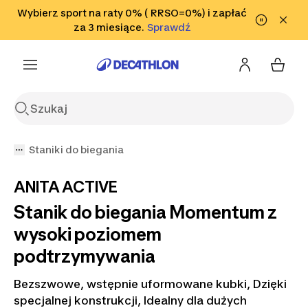
Przejdź do wyszukiwania
Wybierz sport na raty 0% ( RRSO=0%) i zapłać
Przejdź do treści
Przejdź
Sprawdź
za 3 miesiące.
Sprawdź
Sprawdź
do stopki
Staniki do biegania
ANITA ACTIVE
Stanik do biegania Momentum z
wysoki poziomem
podtrzymywania
Bezszwowe, wstępnie uformowane kubki, Dzięki
specjalnej konstrukcji, Idealny dla dużych