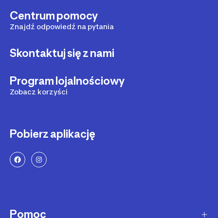
Centrum pomocy
100 D
Znajdź odpowiedź na pytania
100 E
Skontaktuj się z nami
UK 46C - EU 105C
UK:46D EU:105D
Program lojalnościowy
Zobacz korzyści
UK:46E EU:105E
Pobierz aplikację
Pomoc