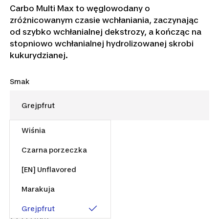
Carbo Multi Max to węglowodany o
zróżnicowanym czasie wchłaniania, zaczynając
od szybko wchłanialnej dekstrozy, a kończąc na
stopniowo wchłanialnej hydrolizowanej skrobi
kukurydzianej.
Smak
Wiśnia
Rozmiar
1 kg
Czarna porzeczka
[EN] Unflavored
Marakuja
29,99 zł
Grejpfrut
29,99 zł/kg