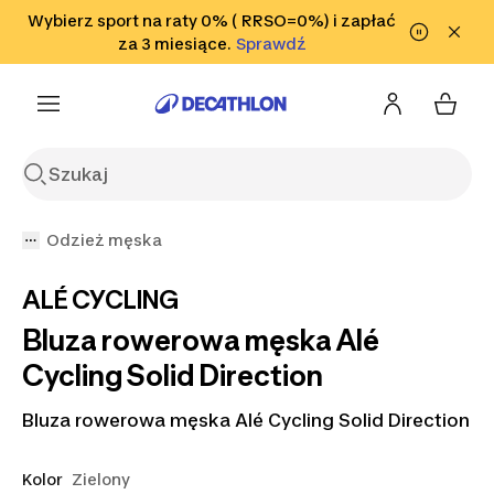
Przejdź do wyszukiwania
Wybierz sport na raty 0% ( RRSO=0%) i zapłać
Przejdź do treści
Przejdź
Sprawdź
za 3 miesiące.
Sprawdź
Sprawdź
do stopki
Odzież męska
ALÉ CYCLING
Bluza rowerowa męska Alé
Cycling Solid Direction
Bluza rowerowa męska Alé Cycling Solid Direction
Kolor
Zielony