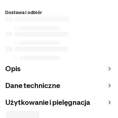
Tego artykułu nie znajdziesz w sklepach
stacjonarnych. Zamów go z dostawą do domu lub
Dostawa i odbiór
do wybranego punktu odbioru.
Opis
Dane techniczne
Użytkowanie i pielęgnacja