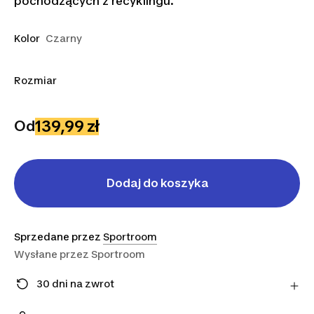
pochodzących z recyklingu.
Kolor
Czarny
Rozmiar
2XS
XS
S
139,99 zł
Od
Dodaj do koszyka
Sprzedane przez
Sportroom
Wysłane przez
Sportroom
30 dni na zwrot
Zmieniłeś zdanie? Możesz zwrócić artykuły