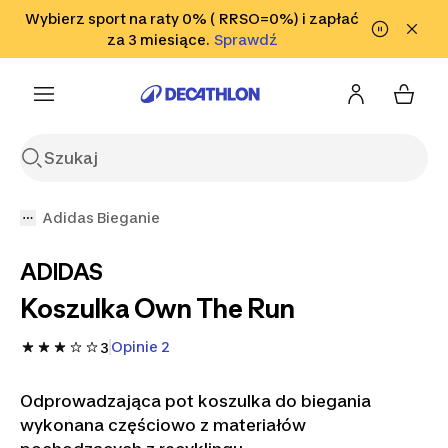
Przejdź do wyszukiwania
Wybierz sport na raty 0% ( RRSO=0%) i zapłać
Przejdź do treści
Przejdź
Sprawdź
za 3 miesiące.
Sprawdź
Sprawdź
do stopki
Adidas Bieganie
ADIDAS
Koszulka Own The Run
Opinie 2
3
Odprowadzająca pot koszulka do biegania
wykonana częściowo z materiałów