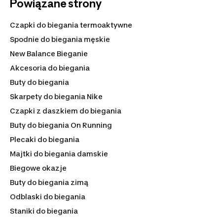
Powiązane strony
Podobnie jak przy wyborze fasonu, skoncentruj się na
wygodzie. Nie kupuj koszulek za dużych, ale też nie
kieruj się przekonaniem, że bardzo dopasowana jest
Czapki do biegania termoaktywne
lepsza niż taka, która daje Ci pewną swobodę ruchów.
Spodnie do biegania męskie
Na co dzień nosisz rozmiar M? W takim powinna być
również i Twoja koszulka do biegania. W miarę
New Balance Bieganie
możliwości staraj się mierzyć ubrania przed ich
Akcesoria do biegania
zakupem. Może przecież okazać się, że posiadane
Buty do biegania
podkoszulki do biegania nie pasują do pozostałych
elementów sportowej garderoby.
Skarpety do biegania Nike
Czapki z daszkiem do biegania
Buty do biegania On Running
Plecaki do biegania
Majtki do biegania damskie
Biegowe okazje
Buty do biegania zimą
Odblaski do biegania
Staniki do biegania