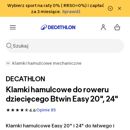
Przejdź do wyszukiwania
Wybierz sport na raty 0% ( RRSO=0%) i zapłać
Przejdź do treści
Przejdź
Sprawdź
za 3 miesiące.
Sprawdź
Sprawdź
do stopki
Klamki hamulcowe mechaniczne
DECATHLON
Klamki hamulcowe do roweru
dziecięcego Btwin Easy 20", 24"
Opinie 85
4.6
Klamki hamulcowe Easy 20" i 24" do łatwego i