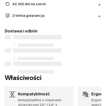
Aż 365 dni na zwrot.
Uwaga: dla środków ochrony osobistej obowiązuje
termin 14 dni.
2-letnia gwarancja
Dowiedz się więcej
Ciesz się długotrwałą jakością. Nasze produkty
objęte są standardową gwarancją na 2 lat
Dostawa i odbiór
Właściwości
Kompatybilność
Ergon
Kompatybilne z rowerami
Ergonom
dziecięcymi 20" i 24" z
specjaln