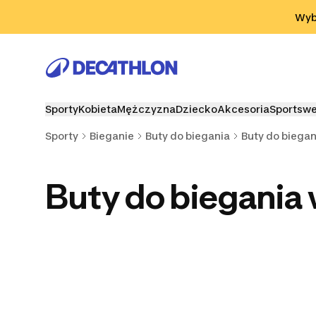
Przejdź do wyszukiwania
Przejdź do treści
Przejdź d
Wybi
Sporty
Kobieta
Mężczyzna
Dziecko
Akcesoria
Sportsw
Sporty
Bieganie
Buty do biegania
Buty do biegan
Buty do biegania 
Buty do biegania po
Buty do biegania z
Buty sta
asfalcie
płytką karbonową