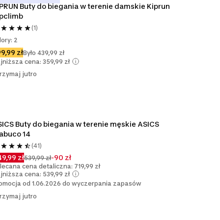
PRUN Buty do biegania w terenie damskie Kiprun 
pclimb
(1)
lory: 2
9,99 zł
Było 439,99 zł
jniższa cena: 359,99 zł
rzymaj jutro
ICS Buty do biegania w terenie męskie ASICS 
abuco 14
(41)
9,99 zł
-90 zł
539,99 zł
lecana cena detaliczna: 719,99 zł
jniższa cena: 539,99 zł
omocja od 1.06.2026 do wyczerpania zapasów
rzymaj jutro