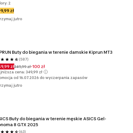
lory: 2
9,99 zł
rzymaj jutro
PRUN Buty do biegania w terenie damskie Kiprun MT3
(587)
9,99 zł
-100 zł
349,99 zł
jniższa cena: 349,99 zł
omocja od 16.07.2026 do wyczerpania zapasów
rzymaj jutro
ICS Buty do biegania w terenie męskie ASICS Gel-
onoma 8 GTX 2025
(63)