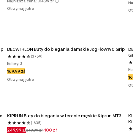
Najniższa cena: 314,99 zł
Na
Otrzymaj jutro
Ot
DECATHLON Buty do biegania męskie Kiprun JF 190 Grip 
DECATHLON Buty do biegania damskie JogFlow190 Grip
DE
Gr
(3759)
Kolory: 3
Ko
169,99 zł
16
Otrzymaj jutro
Ot
e 
KIPRUN Buty do biegania w terenie męskie Kiprun MT3
KI
K
(1635)
249,99 zł
-100 zł
349,99 zł