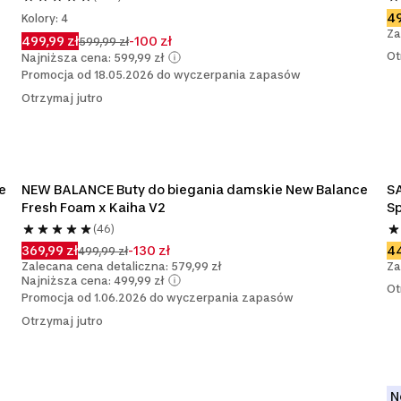
49
Kolory: 4
Za
499,99 zł
-100 zł
599,99 zł
Ot
Najniższa cena: 599,99 zł
Promocja od 18.05.2026 do wyczerpania zapasów
Otrzymaj jutro
e
NEW BALANCE Buty do biegania damskie New Balance 
SA
Fresh Foam x Kaiha V2
S
(46)
369,99 zł
-130 zł
44
499,99 zł
Zalecana cena detaliczna: 579,99 zł
Za
Najniższa cena: 499,99 zł
Ot
Promocja od 1.06.2026 do wyczerpania zapasów
Otrzymaj jutro
N