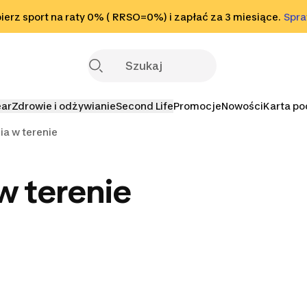
o stopki
erz sport na raty 0% ( RRSO=0%) i zapłać za 3 miesiące.
Sprawdź
Spr
S
ear
Zdrowie i odżywianie
Second Life
Promocje
Nowości
Karta p
ia w terenie
w terenie
rtowe
Kolce do biegania
Buty do biegania dla
Buty do bi
dzieci
zim