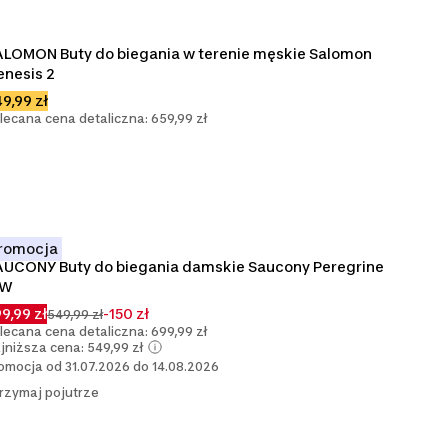
LOMON Buty do biegania w terenie męskie Salomon 
nesis 2
9,99 zł
lecana cena detaliczna: 659,99 zł
romocja
UCONY Buty do biegania damskie Saucony Peregrine 
6W
9,99 zł
-150 zł
549,99 zł
lecana cena detaliczna: 699,99 zł
jniższa cena: 549,99 zł
omocja od 31.07.2026 do 14.08.2026
rzymaj pojutrze