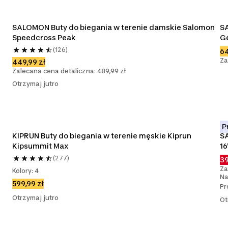
SALOMON Buty do biegania w terenie damskie Salomon 
SA
Speedcross Peak
Ge
(126)
64
Za
449,99 zł
Zalecana cena detaliczna: 489,99 zł
Otrzymaj jutro
P
KIPRUN Buty do biegania w terenie męskie Kiprun 
SA
Kipsummit Max
1
(277)
39
Za
Kolory: 4
Na
599,99 zł
Pr
Otrzymaj jutro
Ot