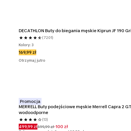
DECATHLON Buty do biegania męskie Kiprun JF 190 Gr
(7201)
Kolory: 3
169,99 zł
Otrzymaj jutro
Promocja
MERRELL Buty podejściowe męskie Merrell Capra 2 GT
wodoodporne
(13)
499,99 zł
-100 zł
599,99 zł