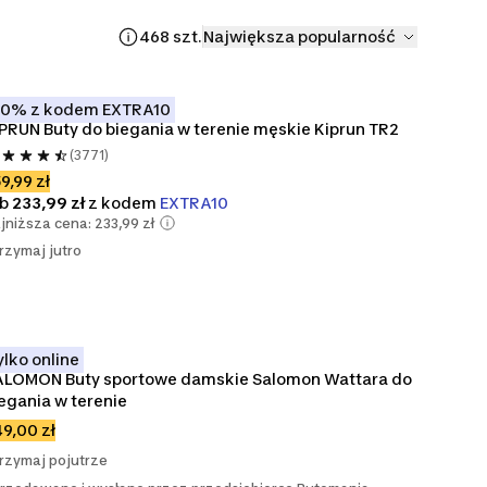
468 szt.
Największa popularność
10% z kodem EXTRA10
PRUN Buty do biegania w terenie męskie Kiprun TR2
(3771)
9,99 zł
ub
233,99 zł
z kodem
EXTRA10
jniższa cena: 233,99 zł
rzymaj jutro
ylko online
ALOMON Buty sportowe damskie Salomon Wattara do 
egania w terenie
9,00 zł
rzymaj pojutrze