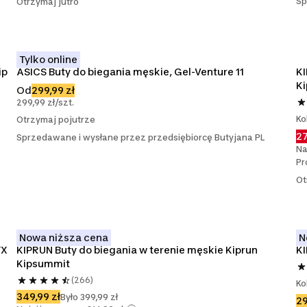
Sp
Otrzymaj jutro
Tylko online
ip
ASICS Buty do biegania męskie, Gel-Venture 11
KI
K
Od
299,99 zł
299,99 zł/szt.
Ko
Otrzymaj pojutrze
27
Sprzedawane i wysłane przez przedsiębiorcę Butyjana PL
Na
Pr
Ot
Nowa niższa cena
N
X 
KIPRUN Buty do biegania w terenie męskie Kiprun 
KI
Kipsummit
(266)
Ko
349,99 zł
Było 399,99 zł
29