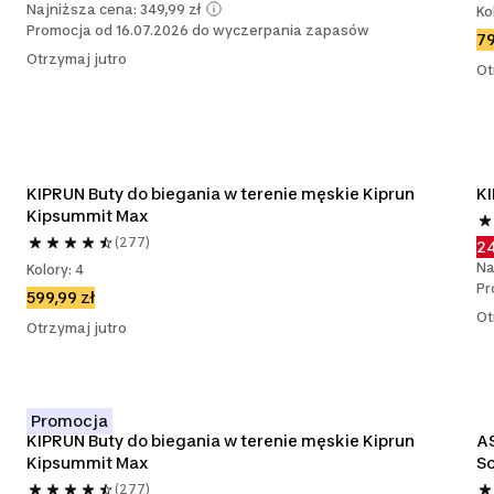
Najniższa cena: 349,99 zł
Ko
Promocja od 16.07.2026 do wyczerpania zapasów
79
Otrzymaj jutro
Ot
KIPRUN Buty do biegania w terenie męskie Kiprun 
KI
Kipsummit Max
(277)
24
Na
Kolory: 4
Pr
599,99 zł
Ot
Otrzymaj jutro
Promocja
KIPRUN Buty do biegania w terenie męskie Kiprun 
AS
Kipsummit Max
S
(277)