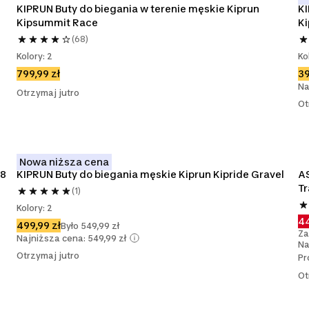
KIPRUN Buty do biegania w terenie męskie Kiprun 
KI
Kipsummit Race
Ki
(68)
Kolory: 2
Ko
799,99 zł
39
Na
Otrzymaj jutro
Ot
Nowa niższa cena
T8
KIPRUN Buty do biegania męskie Kiprun Kipride Gravel
AS
Tr
(1)
Kolory: 2
44
499,99 zł
Było 549,99 zł
Za
Najniższa cena: 549,99 zł
Na
Otrzymaj jutro
Pr
Ot