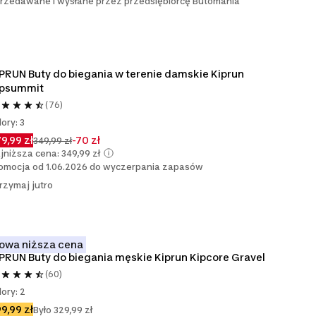
rzedawane i wysłane przez przedsiębiorcę Butomania
PRUN Buty do biegania w terenie damskie Kiprun 
ipsummit
(76)
lory: 3
9,99 zł
-70 zł
349,99 zł
jniższa cena: 349,99 zł
omocja od 1.06.2026 do wyczerpania zapasów
rzymaj jutro
owa niższa cena
PRUN Buty do biegania męskie Kiprun Kipcore Gravel
(60)
lory: 2
9,99 zł
Było 329,99 zł