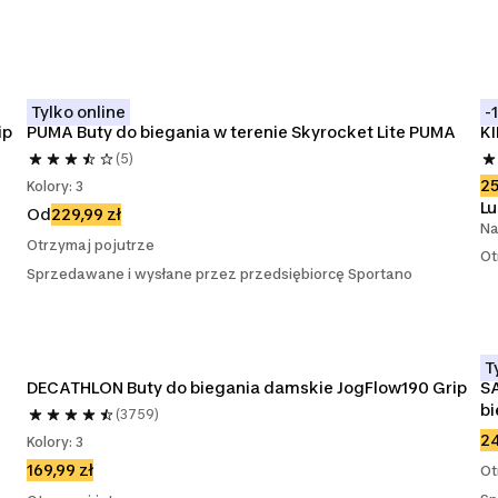
Tylko online
-
ip
PUMA Buty do biegania w terenie Skyrocket Lite PUMA
KI
(5)
25
Kolory: 3
L
Od
229,99 zł
Na
Otrzymaj pojutrze
Ot
Sprzedawane i wysłane przez przedsiębiorcę Sportano
T
DECATHLON Buty do biegania damskie JogFlow190 Grip
S
bi
(3759)
24
Kolory: 3
169,99 zł
Ot