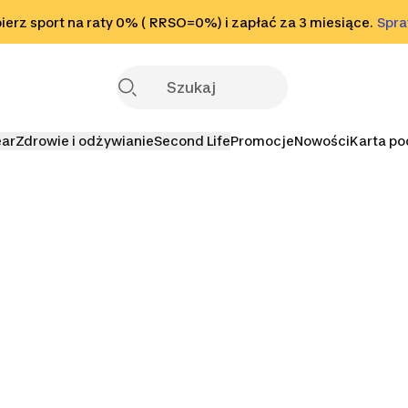
o stopki
erz sport na raty 0% ( RRSO=0%) i zapłać za 3 miesiące.
Sprawdź
Spr
S
ear
Zdrowie i odżywianie
Second Life
Promocje
Nowości
Karta p
eganie
New Balance
Puma Bieganie
Salomon B
Bieganie