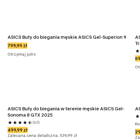
ASICS Buty do biegania męskie ASICS Gel-Superion 9
AS
Tr
799,99 zł
Otrzymaj jutro
69
Ot
ASICS Buty do biegania w terenie męskie ASICS Gel-
AS
Sonoma 8 GTX 2025
(63)
Ko
499,99 zł
29
Zalecana cena detaliczna: 539,99 zł
Za