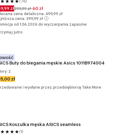
(76)
9,99 zł
-60 zł
399,99 zł
lecana cena detaliczna: 499,99 zł
jniższa cena: 399,99 zł
omocja od 1.06.2026 do wyczerpania zapasów
rzymaj jutro
owość
ICS Buty do biegania męskie Asics 1011B974004
lory: 2
5,00 zł
rzedawane i wysłane przez przedsiębiorcę Take More
SICS Koszulka męska ASICS seamless
(1)