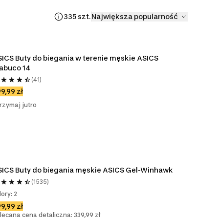
335 szt.
Największa popularność
ICS Buty do biegania w terenie męskie ASICS 
abuco 14
(41)
9,99 zł
rzymaj jutro
ICS Buty do biegania męskie ASICS Gel-Winhawk
(1535)
lory: 2
9,99 zł
lecana cena detaliczna: 339,99 zł