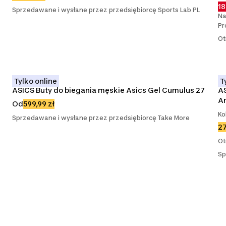
18
Sprzedawane i wysłane przez przedsiębiorcę Sports Lab PL
Na
Pr
Ot
Tylko online
T
ASICS Buty do biegania męskie Asics Gel Cumulus 27
AS
A
Od
599,99 zł
Ko
Sprzedawane i wysłane przez przedsiębiorcę Take More
27
Ot
Sp