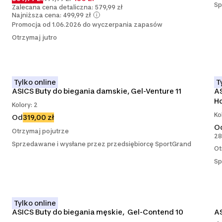
Sp
Zalecana cena detaliczna: 579,99 zł
Najniższa cena: 499,99 zł
Promocja od 1.06.2026 do wyczerpania zapasów
Otrzymaj jutro
Tylko online
T
ASICS Buty do biegania damskie, Gel-Venture 11
AS
H
Kolory: 2
Ko
Od
319,00 zł
O
Otrzymaj pojutrze
28
Sprzedawane i wysłane przez przedsiębiorcę SportGrand
Ot
Sp
Tylko online
ASICS Buty do biegania męskie,  Gel-Contend 10
AS