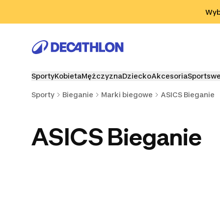
Przejdź do wyszukiwania
Przejdź do treści
Przejdź d
Wybi
Sporty
Kobieta
Mężczyzna
Dziecko
Akcesoria
Sportsw
Sporty
Bieganie
Marki biegowe
ASICS Bieganie
ASICS Bieganie
Kiprun Bieganie
Adidas Bieganie
Mizuno Bi