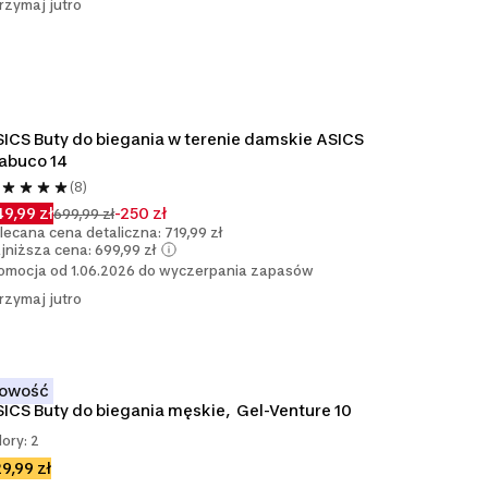
rzymaj jutro
ICS Buty do biegania w terenie damskie ASICS 
abuco 14
(8)
9,99 zł
-250 zł
699,99 zł
lecana cena detaliczna: 719,99 zł
jniższa cena: 699,99 zł
omocja od 1.06.2026 do wyczerpania zapasów
rzymaj jutro
owość
ICS Buty do biegania męskie,  Gel-Venture 10
lory: 2
9,99 zł