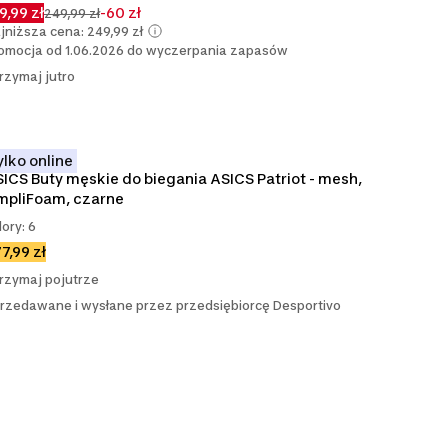
9,99 zł
-60 zł
249,99 zł
jniższa cena: 249,99 zł
omocja od 1.06.2026 do wyczerpania zapasów
rzymaj jutro
ylko online
ICS Buty męskie do biegania ASICS Patriot - mesh, 
mpliFoam, czarne
lory: 6
7,99 zł
rzymaj pojutrze
rzedawane i wysłane przez przedsiębiorcę Desportivo