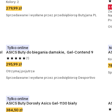
Kolory: 2
33
279,99 zł
Za
Sprzedawane i wysłane przez przedsiębiorcę Butyjana PL
Na
Pr
Ot
Tylko online
N
l 
ASICS Buty do biegania damskie,  Gel-Contend 9
AS
(1)
Ko
295,99 zł
78
Otrzymaj pojutrze
Sp
Sprzedawane i wysłane przez przedsiębiorcę Desportivo
Tylko online
ASICS Buty Dorosły Asics Gel-1130 biały
A
384,50 zł