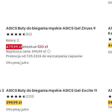
Ot
ASICS Buty do biegania męskie ASICS Gel Ziruss 9
AS
K
(62)
Kolory: 2
44
479,99 zł
-120 zł
599,99 zł
Najniższa cena: 599,99 zł
Ot
Promocja od 7.05.2026 do wyczerpania zapasów
Otrzymaj jutro
s 3
ASICS Buty do biegania męskie ASICS Gel-Excite 11
AS
(220)
399,99 zł
59
Za
Otrzymaj jutro