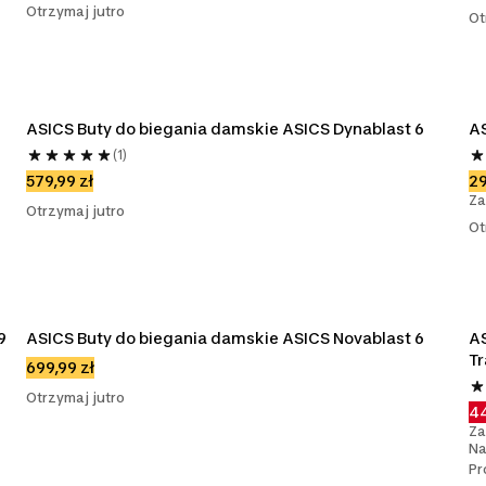
Otrzymaj jutro
Ot
ASICS Buty do biegania damskie ASICS Dynablast 6
AS
(1)
579,99 zł
29
Za
Otrzymaj jutro
Ot
9
ASICS Buty do biegania damskie ASICS Novablast 6
AS
Tr
699,99 zł
Otrzymaj jutro
44
Za
Na
Pr