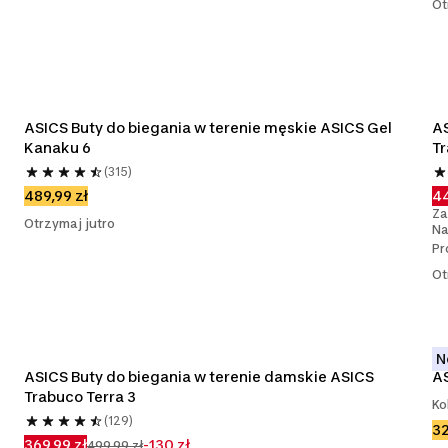
Ot
ASICS Buty do biegania w terenie męskie ASICS Gel 
AS
Kanaku 6
Tr
(315)
489,99 zł
44
Za
Otrzymaj jutro
Na
Pr
Ot
N
ASICS Buty do biegania w terenie damskie ASICS 
AS
Trabuco Terra 3
Ko
(129)
32
369,99 zł
-130 zł
499,99 zł