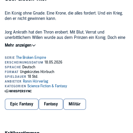
Ein König ohne Gnade. Eine Krone, die alles fordert. Und ein Krieg,
den er nicht gewinnen kann.
Jorg Ankrath hat den Thron erobert. Mit Blut, Verrat und
unerbittlichem Willen wurde aus dem Prinzen ein König. Doch eine
Krone zu gewinnen ist leichter, als sie zu halten.
Während das Reich im Krieg versinkt, marschiert eine
übermächtige Armee auf seine Burg zu – zwanzigtausend Mann,
angeführt von einem strahlenden Krieger, den das Volk bereits als
Retter feiert. Jeder gute König würde sich beugen, um sein Reich zu
bewahren.
Doch Jorg ist kein guter König.
Zwischen ihm und dem Feind steht mehr als nur ein Heer.
Epic Fantasy
Fantasy
Militär
Katherine ap Scorron – klug, unerreichbar, auf der Seite seines
Gegners – ist zugleich Verheißung und Gefahr. Während Verrat und
Intrigen Jorgs Mauern untergraben, holen ihn die Schatten seiner
Vergangenheit ein: der Junge, der er einst war, und die Taten, die ihn
zum König gemacht haben.
Tief unter seiner Burg liegen Relikte einer vergessenen Macht.