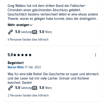
Greg Walters hat mit dem dritten Band der Feldscher-
Chroniken einen gebührenden Abschluss geliefert.
Geschichtlich bestens recherchiert liefert er eine etwas andere
Theorie, woran es gelegen habe könnte, dass der dreißigjährige
Krieg einfach kein Ende nehmen wollte. Für mich eine recht
schlüssige Erklärung. Dämonen waren am Werk. So muss es
gewesen sein. Könnte momentan auch einiges erklären…
Aber Scherz beiseite: ein tolles Hörbuch! S
Begeistert
Was für eine tolle Reihe! Die Geschichte ist super und lehrreich,
und der Leser hat mir viele Lacher, Grinser und Kicherer
beschert. Danke!