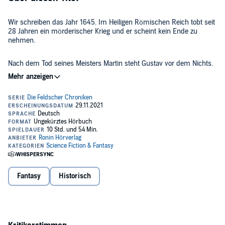
Wir schreiben das Jahr 1645. Im Heiligen Römischen Reich tobt seit
28 Jahren ein mörderischer Krieg und er scheint kein Ende zu
nehmen.
Nach dem Tod seines Meisters Martin steht Gustav vor dem Nichts.
Einzig Anike tröstet ihn über den schweren Verlust hinweg. Als sie
ihn bittet, ihrem besessenen Vater zu helfen, erkennt Gustav, dass
der Schlüssel dazu - Martins Codex Daemonum - für ihn keinen
Sinn ergibt. Er muss erst seine Lehre abschließen, um mit dem
geheimnisvollen Buch zurechtzukommen. Torstensson besorgt ihm
"Passt auf euch auf! Die schöne Mela kann nicht immer rechtzeitig
einen neuen Meister, aber der trachtet Gustav nach dem Leben. Ein
zur Stelle sein, um euch zu retten. Der eigentliche Krieg beginnt
waghalsiges Spiel beginnt, bei dem es für Gustav um alles geht.
erst."
©2021 Greg Walters (P)2021 Ronin Hörverlag
Fantasy
Historisch