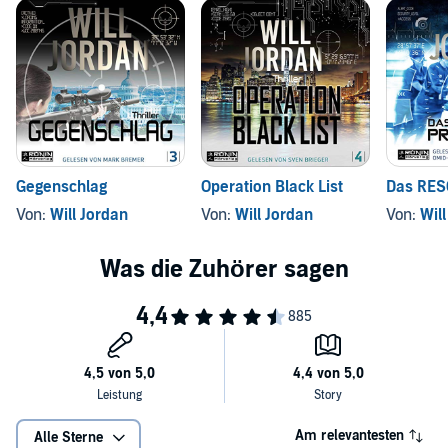
Gegenschlag
Operation Black List
Das RES
Von:
Will Jordan
Von:
Will Jordan
Von:
Wil
Am relevantesten
Alle Sterne