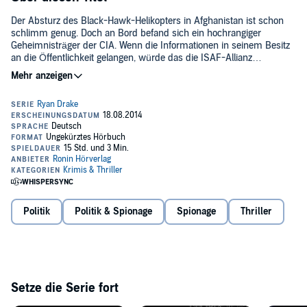
Der Absturz des Black-Hawk-Helikopters in Afghanistan ist schon
schlimm genug. Doch an Bord befand sich ein hochrangiger
Geheimnisträger der CIA. Wenn die Informationen in seinem Besitz
an die Öffentlichkeit gelangen, würde das die ISAF-Allianz
zerschlagen und Afghanistan dem Chaos preisgeben. Ryan Drake
wird angeheuert, den Mann aufzuspüren und die Informationen
sicherzustellen. Ein Routineeinsatz. Doch unvermittelt taucht die
ehemalige CIA-Agentin Maras auf, die mit Drakes Schützling noch
eine eigene Rechnung offen hat...©2014 Blanvalet. Übersetzung von
Wolfgang Thon (P)2014 Ronin Hörverlag
Politik
Politik & Spionage
Spionage
Thriller
Setze die Serie fort