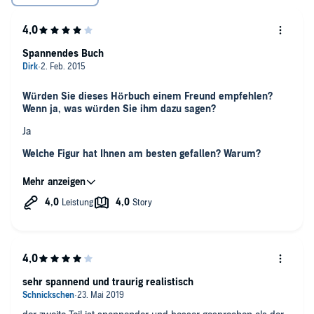
Spannendes Buch
Würden Sie dieses Hörbuch einem Freund empfehlen?
Wenn ja, was würden Sie ihm dazu sagen?
Ja
Welche Figur hat Ihnen am besten gefallen? Warum?
Die Figur der Anja, mal eine Frau als harter, konsequenter
Kämpfer
Welche Figur hat Mark Bremer Ihrer Meinung nach am
besten interpretiert?
die Figur der Anja
Hat dieses Hörbuch Sie emotional stark bewegt? Mussten
Sie laut z.B. lachen, weinen, zweifeln, etc.?
sehr spannend und traurig realistisch
nein