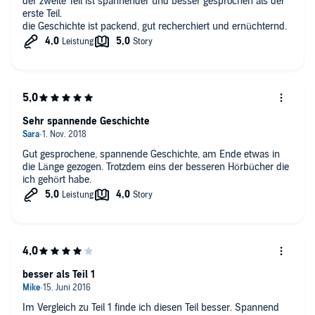
der zweite Teil ist spannender und besser gesprochen als der
Was wäre für andere Hörer sonst noch hilfreich zu wissen,
erste Teil.
um das Hörbuch richtig einschätzen zu können?
die Geschichte ist packend, gut recherchiert und ernüchternd.
Es ist ein sehr amerikanischer Roman über angehörige der
CIA. ich mag diese Art der Romane .
Sehr spannende Geschichte
Gut gesprochene, spannende Geschichte, am Ende etwas in
die Länge gezogen. Trotzdem eins der besseren Hörbücher die
ich gehört habe.
besser als Teil 1
Im Vergleich zu Teil 1 finde ich diesen Teil besser. Spannend