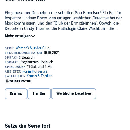
Ein grausamer Doppelmord erschüttert San Francisco! Ein Fall für
Inspector Lindsay Boxer, den einzigen weiblichen Detective bei der
Mordkommission, und den "Club der Ermittlerinnen". Obwohl die
Reporterin Cindy Thomas, die Pathologin Claire Washburn, die
Staatsanwältin Jill Bernhardt und Lindsay Boxer dabei gegen alle
©2003 Limes Verlag (ein Unternehmen der Penguin Random House
professionellen Regeln verstoßen: Sie müssen untereinander mit
Verlagsgruppe). Übersetzung von Edda Petri (P)2021 Ronin
offenen Karten spielen - denn sie suchen einen Mörder, der
Hörverlag
Geschmack am Töten gefunden hat. Aber dann übersieht Lindsay
Boxer dieses eine kleine Detail, das sie ihr Leben kosten kann...
Krimis
Thriller
Weibliche Detektive
Setze die Serie fort