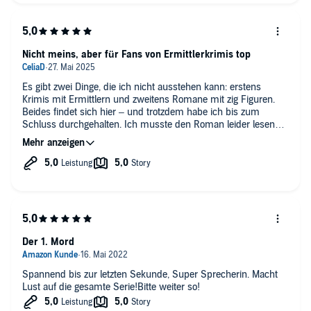
P.S: Der Serienkiller ist echt creepy!
Nicht meins, aber für Fans von Ermittlerkrimis top
Es gibt zwei Dinge, die ich nicht ausstehen kann: erstens
Krimis mit Ermittlern und zweitens Romane mit zig Figuren.
Beides findet sich hier – und trotzdem habe ich bis zum
Schluss durchgehalten. Ich musste den Roman leider lesen
bzw. hören, weil ich herausfinden wollte, wie diese
international renommierte Größe schreibt. Trotz meiner beiden
Aversionen war es keine allzu große Qual. Ich denke, Fans von
klassischen Ermittlerkrimis kommen hier voll auf ihre Kosten.
Für Krimiliebhaber auf jeden Fall eine Empfehlung.
Der 1. Mord
Spannend bis zur letzten Sekunde, Super Sprecherin. Macht
Lust auf die gesamte Serie!Bitte weiter so!