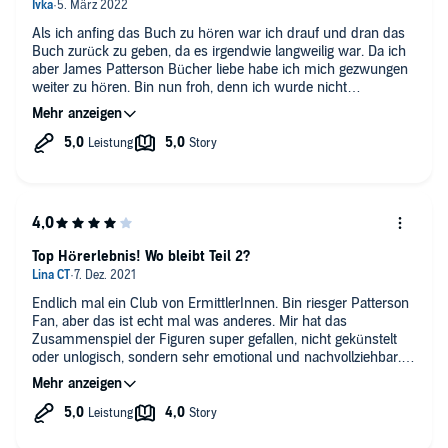
Als ich anfing das Buch zu hören war ich drauf und dran das
Buch zurück zu geben, da es irgendwie langweilig war. Da ich
aber James Patterson Bücher liebe habe ich mich gezwungen
weiter zu hören. Bin nun froh, denn ich wurde nicht
enttäuscht. Allerdings habe ich Dietmar Wunder vermisst.
Top Hörerlebnis! Wo bleibt Teil 2?
Endlich mal ein Club von ErmittlerInnen. Bin riesger Patterson
Fan, aber das ist echt mal was anderes. Mir hat das
Zusammenspiel der Figuren super gefallen, nicht gekünstelt
oder unlogisch, sondern sehr emotional und nachvollziehbar.
War anfangs eher skeptisch, weil ich die Sprecherin noch nicht
kannte, sie hat mich aber bereits nach den ersten paar
Minuten überzeugt. Spannend gelesen und geschrieben bis
zum Schluss. Freue mich auf den Nachfolger!